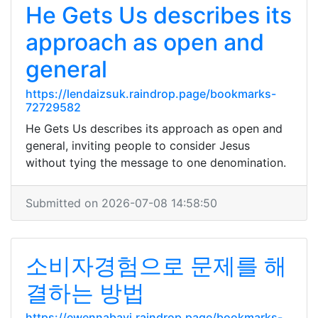
He Gets Us describes its
approach as open and
general
https://lendaizsuk.raindrop.page/bookmarks-
72729582
He Gets Us describes its approach as open and
general, inviting people to consider Jesus
without tying the message to one denomination.
Submitted on 2026-07-08 14:58:50
소비자경험으로 문제를 해
결하는 방법
https://ewennabavj.raindrop.page/bookmarks-