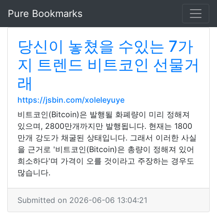
Pure Bookmarks
당신이 놓쳤을 수있는 7가
지 트렌드 비트코인 선물거
래
https://jsbin.com/xoleleyuye
비트코인(Bitcoin)은 발행될 화폐량이 미리 정해져
있으며, 2800만개까지만 발행됩니다. 현재는 1800
만개 강도가 채굴된 상태입니다. 그래서 이러한 사실
을 근거로 '비트코인(Bitcoin)은 총량이 정해져 있어
희소하다'며 가격이 오를 것이라고 주장하는 경우도
많습니다.
Submitted on 2026-06-06 13:04:21